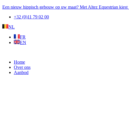
Spring
Een nieuw hippisch gebouw op uw maat? Met Altez Equestrian kiest 
naar
+32 (0)11 79 02 00
de
inhoud
NL
FR
EN
Home
Over ons
Aanbod