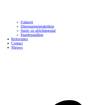
Fokkerij
Dierenartsenpraktijken
Sport- en africhtingsstal
Paardenstalling
Referenties
Contact
Nieuws